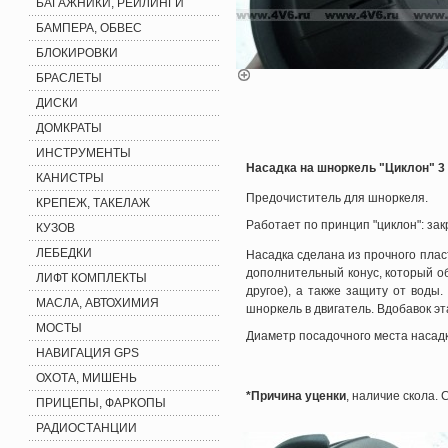
БАГАЖНИКИ, РЕЙЛИНГИ
БАМПЕРА, ОБВЕС
БЛОКИРОВКИ
БРАСЛЕТЫ
ДИСКИ
ДОМКРАТЫ
ИНСТРУМЕНТЫ
Насадка на шноркель "Циклон" 3
КАНИСТРЫ
Предочиститель для шноркеля.
КРЕПЕЖ, ТАКЕЛАЖ
Работает по принцип "циклон": зак
КУЗОВ
ЛЕБЕДКИ
Насадка сделана из прочного пла
дополнительный конус, который об
ЛИФТ КОМПЛЕКТЫ
другое), а также защиту от воды
МАСЛА, АВТОХИМИЯ
шноркель в двигатель. Вдобавок 
МОСТЫ
Диаметр посадочного места насад
НАВИГАЦИЯ GPS
ОХОТА, МИШЕНЬ
*Причина уценки
, наличие скола.
ПРИЦЕПЫ, ФАРКОПЫ
РАДИОСТАНЦИИ