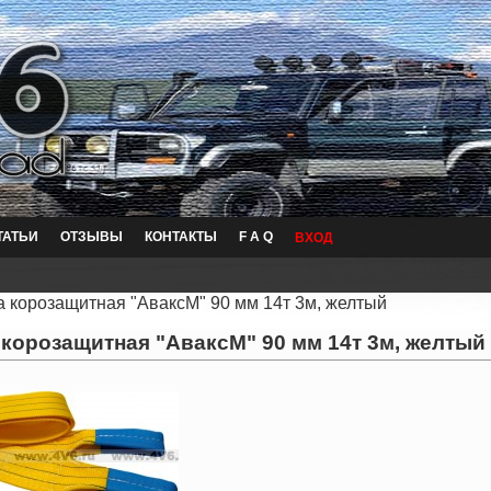
ТАТЬИ
ОТЗЫВЫ
КОНТАКТЫ
F A Q
ВХОД
 корозащитная "АваксМ" 90 мм 14т 3м, желтый
 корозащитная "АваксМ" 90 мм 14т 3м, желтый