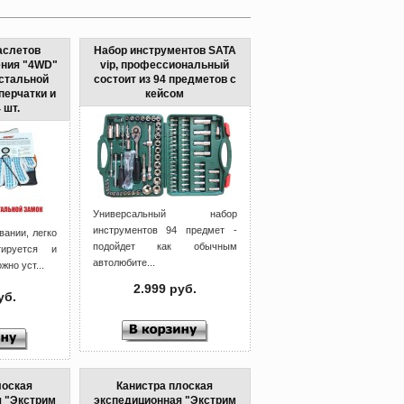
аслетов
Набор инструментов SATA
ения "4WD"
vip, профессиональный
 стальной
состоит из 94 предметов с
перчатки и
кейсом
 шт.
Универсальный набор
инструментов 94 предмет -
вании, легко
подойдет как обычным
ируется и
автолюбите...
но уст...
2.999 руб.
уб.
лоская
Канистра плоская
 "Экстрим
экспедиционная "Экстрим