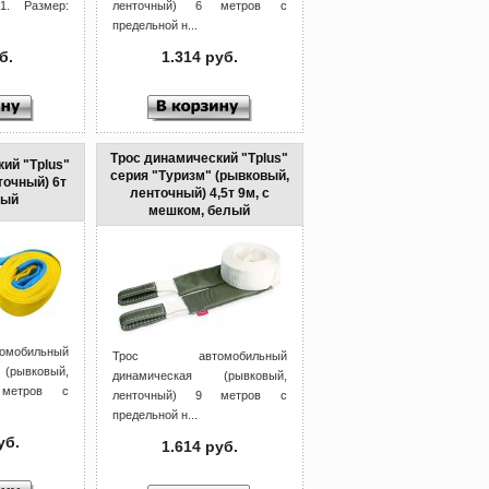
 1. Размер:
ленточный) 6 метров с
предельной н...
б.
1.314 руб.
Трос динамический "Tplus"
ий "Tplus"
серия "Туризм" (рывковый,
точный) 6т
ленточный) 4,5т 9м, с
тый
мешком, белый
обильный
Трос автомобильный
рывковый,
динамическая (рывковый,
 метров с
ленточный) 9 метров с
предельной н...
уб.
1.614 руб.