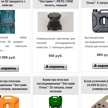
 из 82 предмета с
"Экстрим+", PETG / FDM
Плюс" 5 литро
кейсом
печать, черный
рсальный набор
Высокопрочна
Универсальное крепление для
ентов 82 предмет -
экспедиционная 
плоской экспедиционной
ет как обычным
литров для активно
канистры. С помощью данног...
е...
884 ру
550 руб.
2.999 руб.
Канистра плоская
истра плоская
Блок усиления (
экспедиционная "Экстрим
ционная "Экстрим
24.000 lb (11т)
Плюс" 10 литров, хаки/
 литров, оранжевая
универса
зеленая