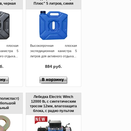
в, черная
Плюс" 5 литров, синяя
я плоская
Высокопрочная плоская
канистра 5
экспедиционная канистра 5
го отдыха...
литров для активного отдыха...
б.
884 руб.
Лебедка Electric Winch
полиспаст)
12000 lb, с синтетическим
, большой
тросом 12мм, влагозащита
льный
блока, с радио пультом