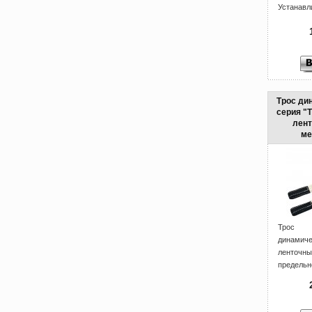
Устанавли
Трос ди
серия "
лент
ме
Трос 
динамич
ленточ
предельно