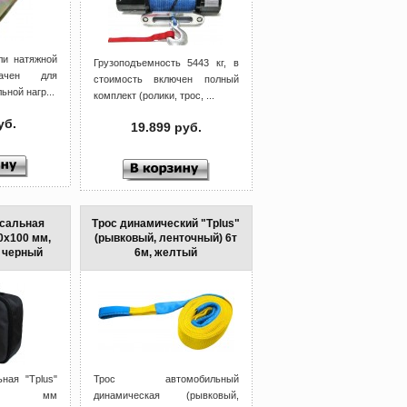
ли натяжной
Грузоподъемность 5443 кг, в
начен для
стоимость включен полный
ной нагр...
комплект (ролики, трос, ...
уб.
19.899 руб.
сальная
Трос динамический "Tplus"
0х100 мм,
(рывковый, ленточный) 6т
 черный
6м, желтый
ная "Tplus"
Трос автомобильный
100 мм
динамическая (рывковый,