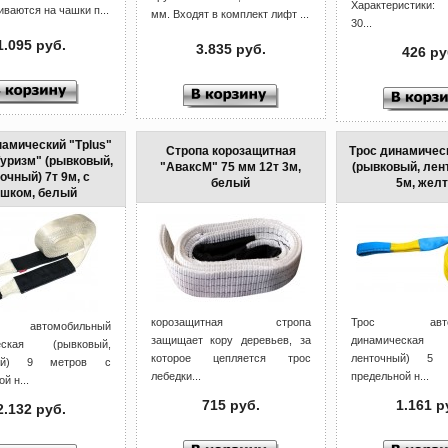
Характеристики:
ваются на чашки п...
мм. Входят в комплект лифт ...
30...
1.095 руб.
3.835 руб.
426 ру
намический "Tplus"
Стропа корозащитная
Трос динамическ
Туризм" (рывковый,
"АваксМ" 75 мм 12т 3м,
(рывковый, лен
очный) 7т 9м, с
белый
5м, жел
шком, белый
корозащитная стропа
Трос автом
автомобильный
защищает кору деревьев, за
динамическая (
еская (рывковый,
которое цепляется трос
ленточный) 5
ный) 9 метров с
лебедки...
предельной н...
й н...
715 руб.
1.161 р
2.132 руб.