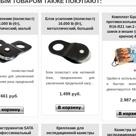
НЫМ ТОВАРОМ ТАКЖЕ ПОКУПАЮТ:
Комплект Бр
иления (полиспаст)
Блок усиления (полиспаст)
противоскольж
8.000 lb (4т),
16.000 lb (8т),
R16-R21 тип 2
лический, малый
металлический, большой
замок в мешке (
крючок) 4
полиспастный
Блок полиспаст или натяжной
ачен для увеличения
блок, предназначен для
Удобен в использо
более раза предельной
увеличения предельной нагр...
и быстро монт
демонтируется. Мож
1.499 руб.
661 руб.
2.987 р
нструментов SATA
Крепление для
Канистра п
рофессиональный
экспедиционной канистры
экспедиционная