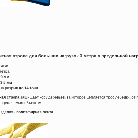
итная стропа
для больших нагрузок 3 метра с предельной нагр
ики:
метра
90 мм
3,5 мм
 на разрыв
до 14 тонн
ная
с
тропа
защищает кору деревьев, за которое цепляется трос лебедки, от
 зацепляемым объектом.
зделия -
полиэфирная лента.