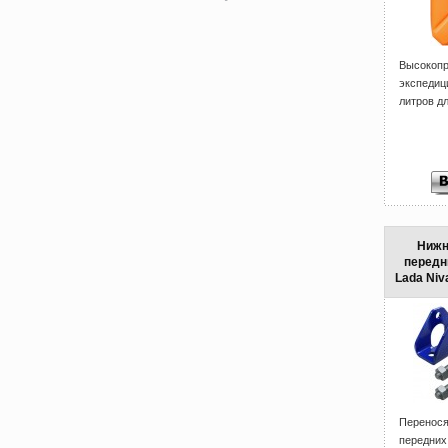
Высоко
экспеди
литров дл
Нижн
передн
Lada Niv
Перенося
передни