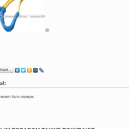
иться…
Ы:
 может быть первым.