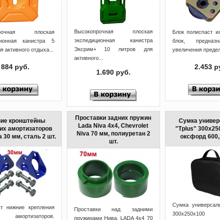
Высокопрочная плоская
прочная плоская
Блок полиспаст и
экспедиционная канистра
ционная канистра 5
блок, предназ
Эксрим+ 10 литров для
я активного отдыха...
увеличения предель
активного...
884 руб.
2.453 р
1.690 руб.
Проставки задних пружин
ие кронштейны
Сумка универ
Lada Niva 4x4, Chevrolet
их амортизаторов
"Tplus" 300х25
Niva 70 мм, полиуретан 2
a 30 мм, сталь 2 шт.
оксфорд 600,
шт.
Сумка универсаль
т нижние крепления
Проставки над задними
300х250х
х амортизаторов.
пружинами Нива, LADA 4x4 70