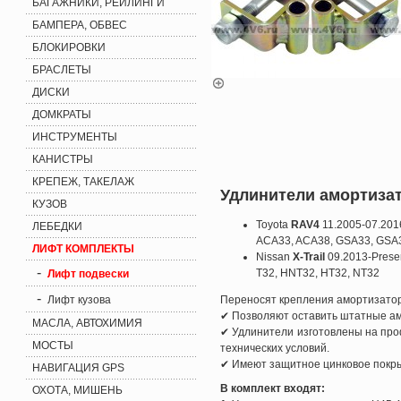
БАГАЖНИКИ, РЕЙЛИНГИ
БАМПЕРА, ОБВЕС
БЛОКИРОВКИ
БРАСЛЕТЫ
ДИСКИ
ДОМКРАТЫ
ИНСТРУМЕНТЫ
КАНИСТРЫ
КРЕПЕЖ, ТАКЕЛАЖ
Удлинители амортизат
КУЗОВ
Toyota
RAV4
11.2005-07.201
ЛЕБЕДКИ
ACA33, ACA38, GSA33, GSA3
ЛИФТ КОМПЛЕКТЫ
Nissan
X-Trail
09.2013-Prese
-
T32, HNT32, HT32, NT32
Лифт подвески
-
Лифт кузова
Переносят крепления амортизатор
✔ Позволяют оставить штатные амо
МАСЛА, АВТОХИМИЯ
✔ Удлинители изготовлены на про
МОСТЫ
технических условий.
✔ Имеют защитное цинковое покр
НАВИГАЦИЯ GPS
В комплект входят:
ОХОТА, МИШЕНЬ