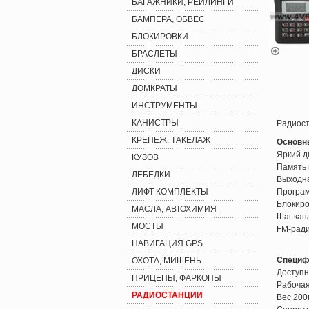
БАГАЖНИКИ, РЕЙЛИНГИ
БАМПЕРА, ОБВЕС
БЛОКИРОВКИ
БРАСЛЕТЫ
ДИСКИ
ДОМКРАТЫ
ИНСТРУМЕНТЫ
КАНИСТРЫ
Радиос
КРЕПЕЖ, ТАКЕЛАЖ
Основн
Яркий д
КУЗОВ
Память 
ЛЕБЕДКИ
Выходна
ЛИФТ КОМПЛЕКТЫ
Програм
Блокиро
МАСЛА, АВТОХИМИЯ
Шаг кана
МОСТЫ
FM-ради
НАВИГАЦИЯ GPS
Специф
ОХОТА, МИШЕНЬ
Доступ
ПРИЦЕПЫ, ФАРКОПЫ
Рабоча
РАДИОСТАНЦИИ
Вес 200