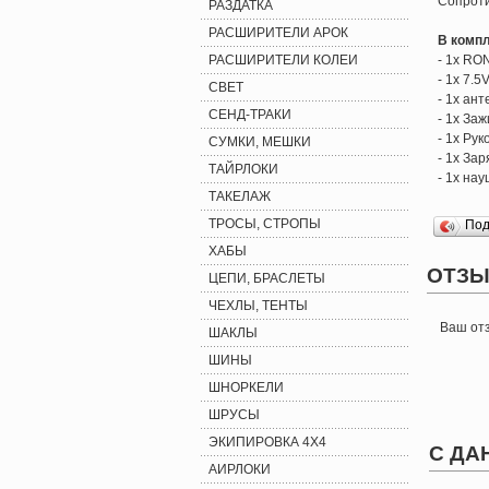
Сопрот
РАЗДАТКА
РАСШИРИТЕЛИ АРОК
В компл
РАСШИРИТЕЛИ КОЛЕИ
- 1x RO
- 1x 7.
СВЕТ
- 1x ан
СЕНД-ТРАКИ
- 1x За
- 1x Ру
СУМКИ, МЕШКИ
- 1x За
ТАЙРЛОКИ
- 1x на
ТАКЕЛАЖ
ТРОСЫ, СТРОПЫ
По
ХАБЫ
ОТЗЫ
ЦЕПИ, БРАСЛЕТЫ
ЧЕХЛЫ, ТЕНТЫ
Ваш от
ШАКЛЫ
ШИНЫ
ШНОРКЕЛИ
ШРУСЫ
ЭКИПИРОВКА 4X4
С ДА
АИРЛОКИ