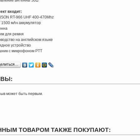
ивление антенны 50Ω
ект входит:
NSON RT-966 UHF 400-470Mhz
5V 1500 мАч аккумулятор
тенна
жим для ремня
ководство на английском языке
рядное устройство
ушник с микрофоном PTT
делиться…
ВЫ:
зыв может быть первым.
ННЫМ ТОВАРОМ ТАКЖЕ ПОКУПАЮТ: