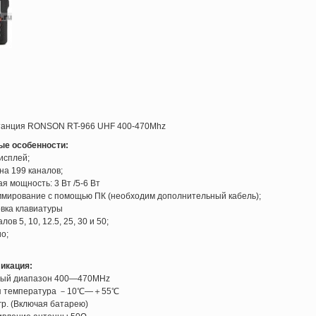
танция RONSON RT-966 UHF 400-470Mhz
ые особенности:
исплей;
на 199 каналов;
я мощность: 3 Вт /5-6 Вт
мирование с помощью ПК (необходим дополнительный кабель);
вка клавиатуры
лов 5, 10, 12.5, 25, 30 и 50;
о;
икация:
ный диапазон 400―470MHz
я температура －10℃―＋55℃
гр. (Включая батарею)