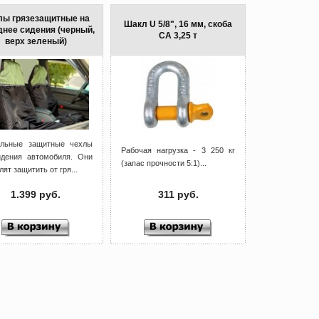
лы грязезащитные на
Шакл U 5/8", 16 мм, скоба
днее сидения (черный,
СА 3,25 т
верх зеленый)
альные защитные чехлы
Рабочая нагрузка - 3 250 кг
идения автомобиля. Они
(запас прочности 5:1)...
лят защитить от гря...
1.399 руб.
311 руб.